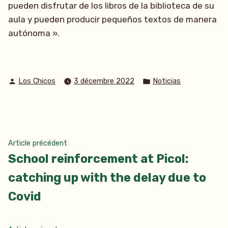
pueden disfrutar de los libros de la biblioteca de su
aula y pueden producir pequeños textos de manera
autónoma ».
Publié
Publié
Los Chicos
3 décembre 2022
Noticias
par
dans
Navigation
Article
Article précédent
précédent :
School reinforcement at Picol:
de
catching up with the delay due to
l’article
Covid