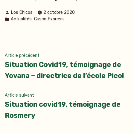
Publié
Los Chicos
2 octobre 2020
par
Publié
,
Actualités
Cusco Express
dans
Navigation
Article
Article précédent
précédent :
Situation Covid19, témoignage de
de
Yovana – directrice de l’école Picol
l’article
Article
Article suivant
suivant
Situation covid19, témoignage de
:
Rosmery