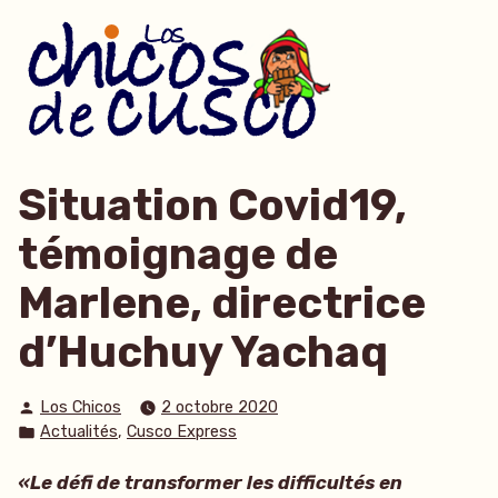
Accéder
au
contenu
Situation Covid19,
témoignage de
Marlene, directrice
d’Huchuy Yachaq
Publié
Los Chicos
2 octobre 2020
par
Publié
,
Actualités
Cusco Express
dans
«Le défi de transformer les difficultés en