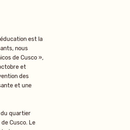
’éducation est la
fants, nous
icos de Cusco »,
octobre et
vention des
ssante et une
du quartier
e de Cusco. Le