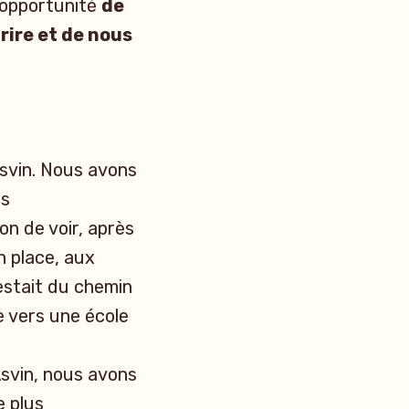
’opportunité
de
 rire et de nous
svin. Nous avons
es
on de voir, après
n place, aux
restait du chemin
e vers une école
Asvin, nous avons
e plus