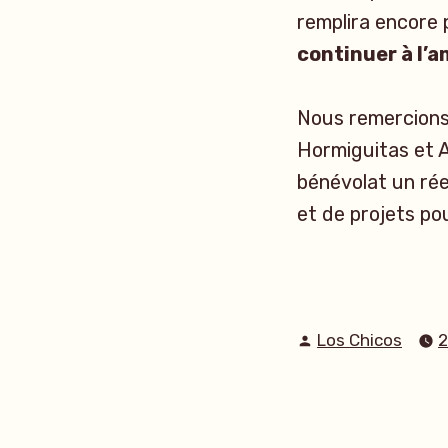
remplira encore 
continuer à l’a
Nous remercions
Hormiguitas et As
bénévolat un rée
et de projets po
Publié
Los Chicos
2
par