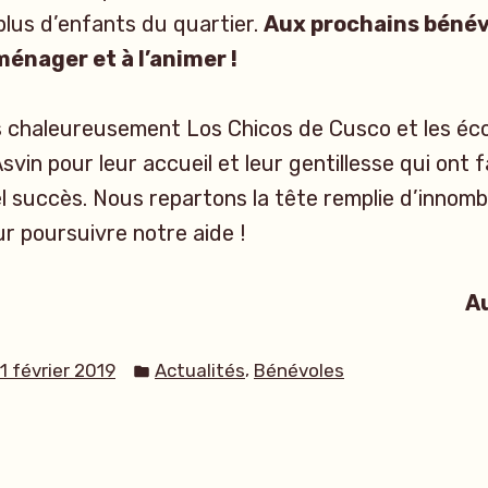
plus d’enfants du quartier.
Aux prochains bénév
ménager et à l’animer !
 chaleureusement Los Chicos de Cusco et les éco
vin pour leur accueil et leur gentillesse qui ont f
l succès. Nous repartons la tête remplie d’innom
ur poursuivre notre aide !
Aud
Publié
,
1 février 2019
Actualités
Bénévoles
dans