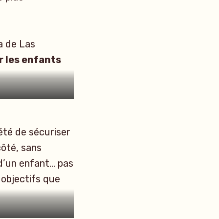
a de Las
ur les enfants
 été de sécuriser
côté, sans
 d’un enfant… pas
s objectifs que