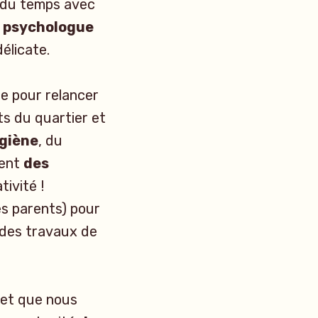
 du temps avec
n psychologue
élicate.
ue pour relancer
ts du quartier et
ygiène
, du
ment
des
ivité !
es parents) pour
 des travaux de
 et que nous