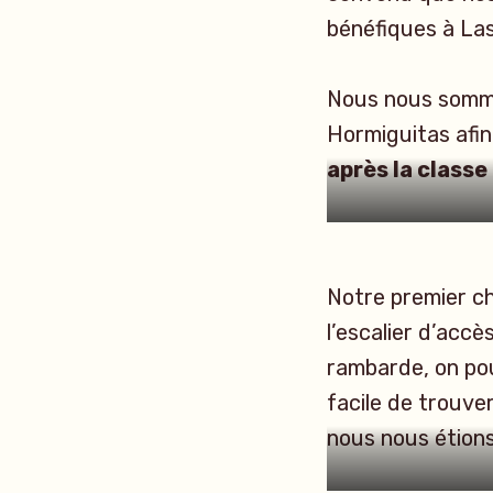
bénéfiques à Las
Nous nous somme
Hormiguitas afin 
après la classe
Notre premier ch
l’escalier d’accè
rambarde, on pou
facile de trouver
nous nous étions 