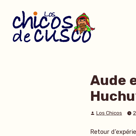
Accéder
au
contenu
Aude e
Huchu
Publié
Los Chicos
2
par
Retour d’expérie