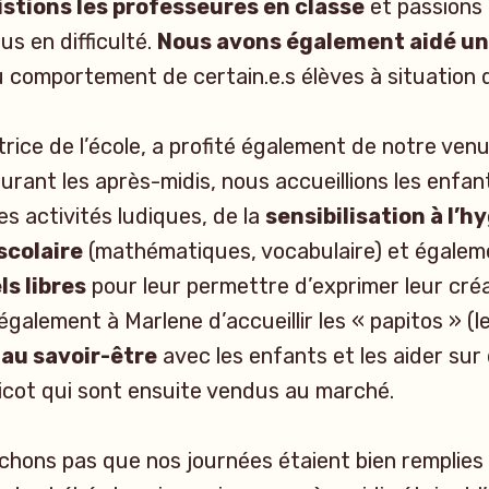
istions les professeures en classe
et passions
lus en difficulté.
Nous avons également aidé u
u comportement de certain.e.s élèves à situation d
ctrice de l’école, a profité également de notre ven
Durant les après-midis, nous accueillions les enfan
es activités ludiques, de la
sensibilisation à l’h
scolaire
(mathématiques, vocabulaire) et égale
s libres
pour leur permettre d’exprimer leur créat
également à Marlene d’accueillir les « papitos » (l
r au savoir-être
avec les enfants et les aider sur
icot qui sont ensuite vendus au marché.
chons pas que nos journées étaient bien remplies